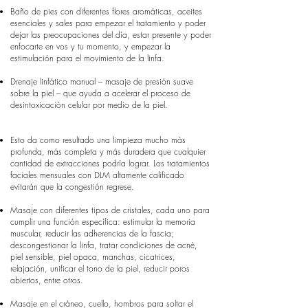
Baño de pies con diferentes flores aromáticas, aceites
esenciales y sales para empezar el tratamiento y poder
dejar las preocupaciones del día, estar presente y poder
enfocarte en vos y tu momento, y empezar la
estimulación para el movimiento de la linfa.
Drenaje linfático manual – masaje de presión suave
sobre la piel – que ayuda a acelerar el proceso de
desintoxicación celular por medio de la piel.
Esto da como resultado una limpieza mucho más
profunda, más completa y más duradera que cualquier
cantidad de extracciones podría lograr. Los tratamientos
faciales mensuales con DLM altamente calificado
evitarán que la congestión regrese.
Masaje con diferentes tipos de cristales, cada uno para
cumplir una función específica: estimular la memoria
muscular, reducir las adherencias de la fascia;
descongestionar la linfa, tratar condiciones de acné,
piel sensible, piel opaca, manchas, cicatrices,
relajación, unificar el tono de la piel, reducir poros
abiertos, entre otros.
Masaje en el cráneo, cuello, hombros para soltar el