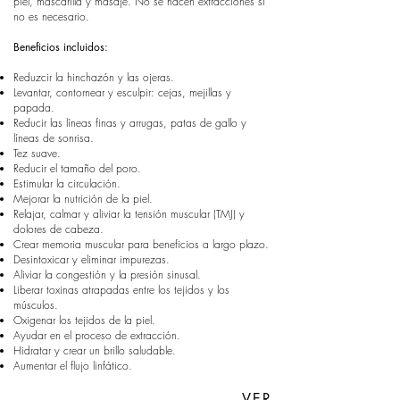
piel, mascarilla y masaje. No se hacen extracciones si
no es necesario.
Beneficios incluidos:
Reduzcir la hinchazón y las ojeras.
Levantar, contornear y esculpir: cejas, mejillas y
papada.
Reducir las líneas finas y arrugas, patas de gallo y
líneas de sonrisa.
Tez suave.
Reducir el tamaño del poro.
Estimular la circulación.
Mejorar la nutrición de la piel.
Relajar, calmar y aliviar la tensión muscular (TMJ) y
dolores de cabeza.
Crear memoria muscular para beneficios a largo plazo.
Desintoxicar y eliminar impurezas.
Aliviar la congestión y la presión sinusal.
Liberar toxinas atrapadas entre los tejidos y los
músculos.
Oxigenar los tejidos de la piel.
Ayudar en el proceso de extracción.
Hidratar y crear un brillo saludable.
Aumentar el flujo linfático.
VER