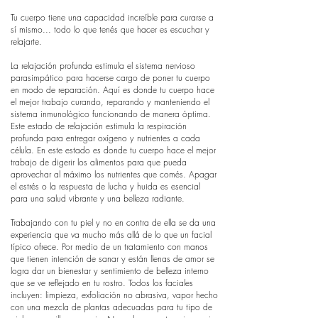
Tu cuerpo tiene una capacidad increíble para curarse a
sí mismo... todo lo que tenés que hacer es escuchar y
relajarte.
La relajación profunda estimula el sistema nervioso
parasimpático para hacerse cargo de poner tu cuerpo
en modo de reparación. Aquí es donde tu cuerpo hace
el mejor trabajo curando, reparando y manteniendo el
sistema inmunológico funcionando de manera óptima.
Este estado de relajación estimula la respiración
profunda para entregar oxígeno y nutrientes a cada
célula. En este estado es donde tu cuerpo hace el mejor
trabajo de digerir los alimentos para que pueda
aprovechar al máximo los nutrientes que comés. Apagar
el estrés o la respuesta de lucha y huida es esencial
para una salud vibrante y una belleza radiante.
Trabajando con tu piel y no en contra de ella se da una
experiencia que va mucho más allá de lo que un facial
típico ofrece. Por medio de un tratamiento con manos
que tienen intención de sanar y están llenas de amor se
logra dar un bienestar y sentimiento de belleza interno
que se ve reflejado en tu rostro. Todos los faciales
incluyen: limpieza, exfoliación no abrasiva, vapor hecho
con una mezcla de plantas adecuadas para tu tipo de