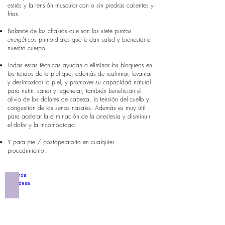
estrés y la tensión muscular con o sin piedras calientes y
frías.
Balance de los chakras que son los siete puntos
energéticos primordiales que le dan salud y bienestar a
nuestro cuerpo.
Todas estas técnicas ayudan a eliminar los bloqueos en
los tejidos de la piel que, además de reafirmar, levantar
y desintoxicar la piel, y promover su capacidad natural
para nutrir, sanar y regenerar; también benefician el
alivio de los dolores de cabeza, la tensión del cuello y
congestión de los senos nasales. Además es muy útil
para acelerar la eliminación de la anestesia y disminuir
el dolor y la incomodidad.
Y para pre / postoperatorio en cualquier
procedimiento.
Pinda Tailandesa