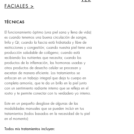
FACIALES >
TÉCNICAS
El funcionamiento óptimo (una piel sana y llena de vida)
es cuando tenemos una buena circulación de sangre,
linfa y Qi; cuando la fascia está hidratada y libre de
restricciones y congestión; cuando nuestra piel tiene una
producción saludable de colágeno; cuando está
recibiendo los nutrientes que necesita; cuando los
productos de la inflamación, las hormonas usadas y
otros productos de desecho celular se procesan y
excretan de manera eficiente. Los tratamientos se
enfocan en un trabajo integral que deja tu cuerpo en
completa armonía, que te da un brillo en la piel junto
con un sentimiento radiante interno que se refleja en el
rostro y te permite conectar con tu verdadero yo interno.
Este en un pequeño desglose de algunas de las
modalidades manuales que se pueden incluir en tus
tratamientos (todos basados en la necesidad de tu piel
en el momento):
Todos mis tratamientos incluyen: