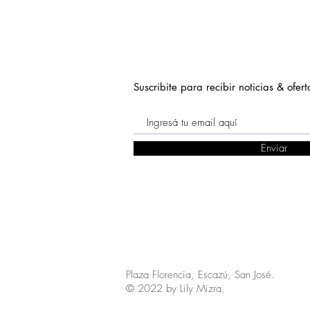
Suscribite para recibir noticias & ofert
Enviar
Plaza Florencia, Escazú, San José.
© 2022 by Lily Mizra.