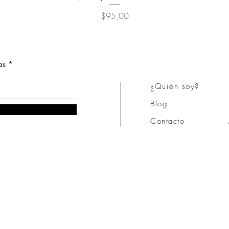
Price
$95,00
as
¿Quién soy?
Blog
Contacto