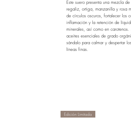
Este suero presenta una mezcla de 
regaliz, ortiga, manzanilla y rosa 
de círculos oscuros, fortalecer los 
inflamación y la retención de líqui
minerales, así como en carotenos.
aceites esenciales de grado orgáni
sándalo para calmar y despertar los
líneas finas.
Edición Limitada