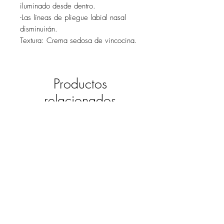
iluminado desde dentro.
-Las líneas de pliegue labial nasal
disminuirán.
Textura: Crema sedosa de vincocina.
Productos
relacionados
Edición Limitada
Edición Limitada