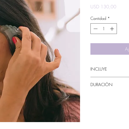
Precio
USD 130,00
Cantidad
*
Ag
INCLUYE
Taller virtual indivi
DURACIÓN
Envío de material d
Gua Sha dependiend
1 hora.
Regalía de muestras